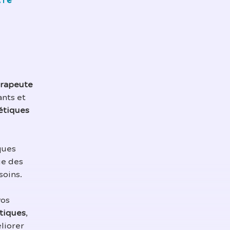
tre
rapeute
ants et
étiques
ques
ue des
soins.
vos
tiques
,
liorer