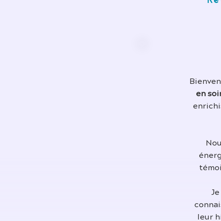
Re
Bienvenu
en soi
enrichi
Nou
énerg
témoi
Je
connai
leur 