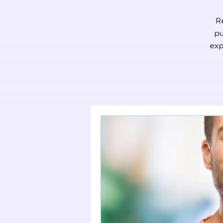
R
pu
exp