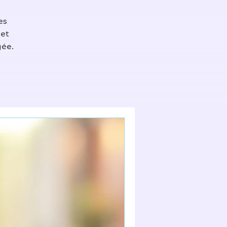
es
 et
gée.