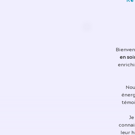
Re
Bienvenu
en soi
enrichi
Nou
énerg
témoi
Je
connai
leur 