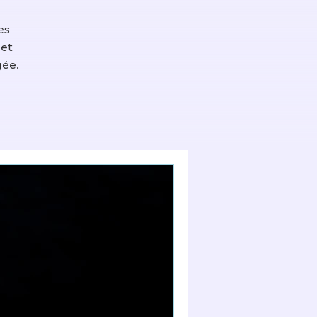
es
 et
gée.