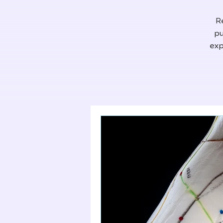
R
pu
exp