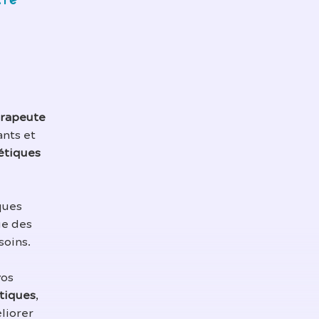
tre
rapeute
ants et
étiques
ques
ue des
soins.
vos
tiques
,
liorer