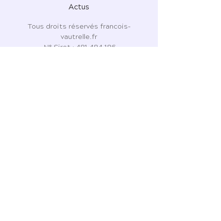
Actus
Tous droits réservés francois-
vautrelle.fr
N° Siret :
481 484 186
7 Place de l'Ormeau
81310 Lisle-sur-Tarn
06 43 63 76 81
CGU - CGV - CGPS
Politique de confidentialité