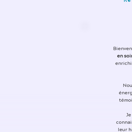
Re
Bienvenu
en soi
enrichi
Nou
énerg
témoi
Je
connai
leur 