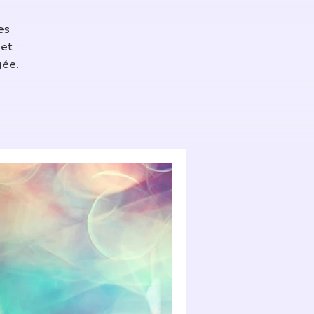
es
 et
gée.