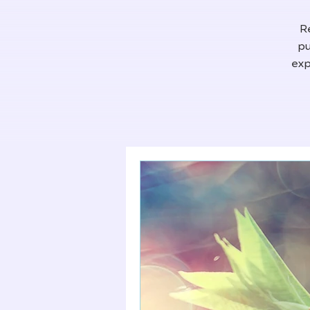
R
pu
exp