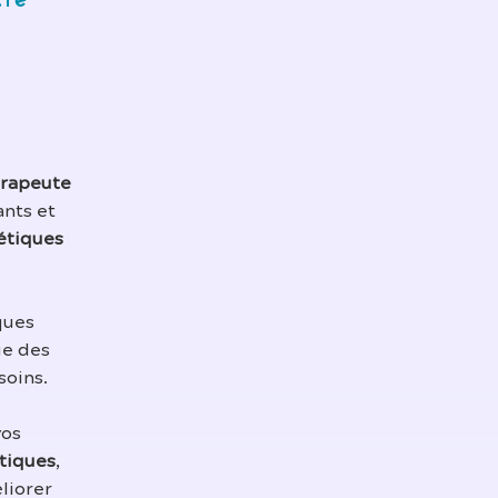
tre
rapeute
ants et
étiques
ques
ue des
soins.
vos
tiques
,
liorer