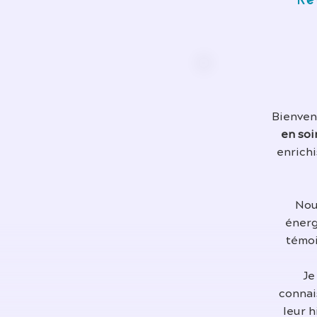
Re
Bienvenu
en soi
enrichi
Nou
énerg
témoi
Je
connai
leur 