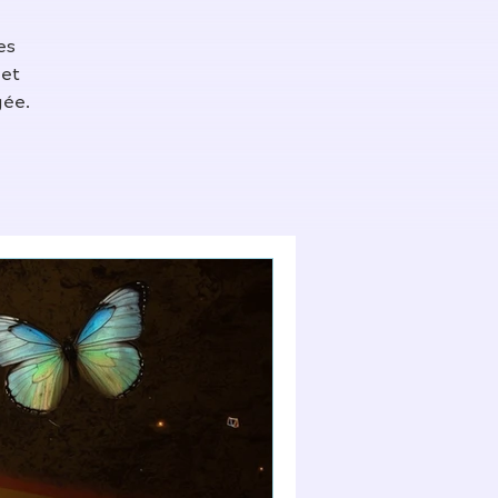
es
 et
gée.