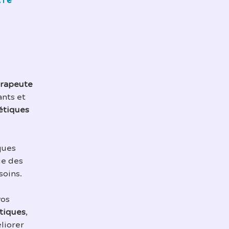
tre
rapeute
ants et
étiques
ques
ue des
soins.
vos
tiques
,
liorer