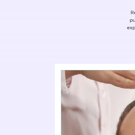
R
pu
exp