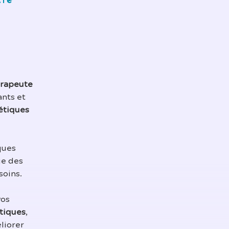
tre
rapeute
ants et
étiques
ques
ue des
soins.
vos
tiques
,
liorer