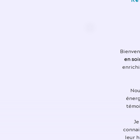
Re
Bienvenu
en soi
enrichi
Nou
énerg
témoi
Je
connai
leur 