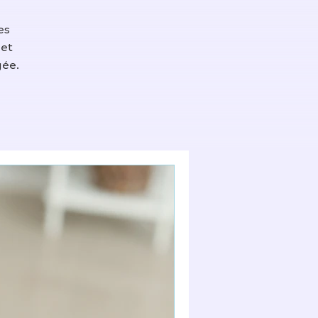
es
 et
gée.