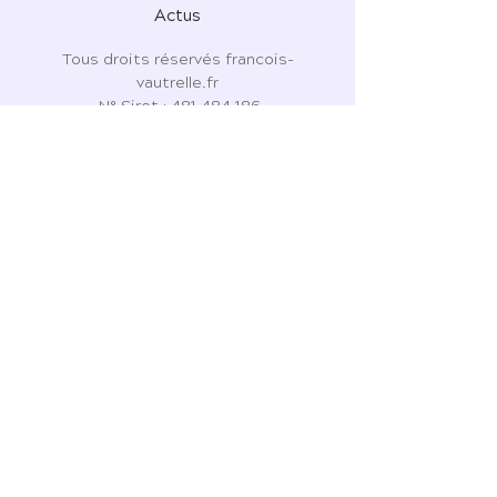
Actus
Tous droits réservés francois-
vautrelle.fr
N° Siret :
481 484 186
7 Place de l'Ormeau
81310 Lisle-sur-Tarn
06 43 63 76 81
CGU - CGV - CGPS
Politique de confidentialité