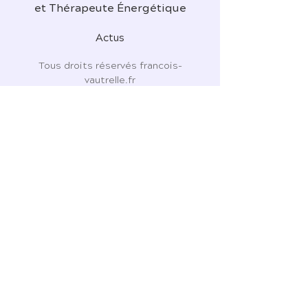
et Thérapeute Énergétique
Actus
Tous droits réservés francois-
vautrelle.fr
N° Siret :
481 484 186
7 Place de l'Ormeau
81310 Lisle-sur-Tarn
06 43 63 76 81
CGU - CGV - CGPS
Politique de confidentialité