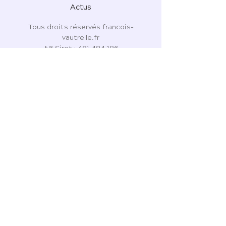
Actus
Tous droits réservés francois-
vautrelle.fr
N° Siret :
481 484 186
7 Place de l'Ormeau
81310 Lisle-sur-Tarn
06 43 63 76 81
CGU - CGV - CGPS
Politique de confidentialité