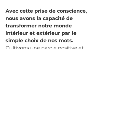
Avec cette prise de conscience, 
nous avons la capacité de 
transformer notre monde 
intérieur et extérieur par le 
simple choix de nos mots.
Cultivons une parole positive et 
voyons comment cela peut 
enrichir nos vies de manière 
significative.
Bien-être
Développement personnel
Énergie
Transformation
Réalité
Mots
Langage
Positivité
Influence
Impact
Communication
Sonothérapie
L'énergie Vitale