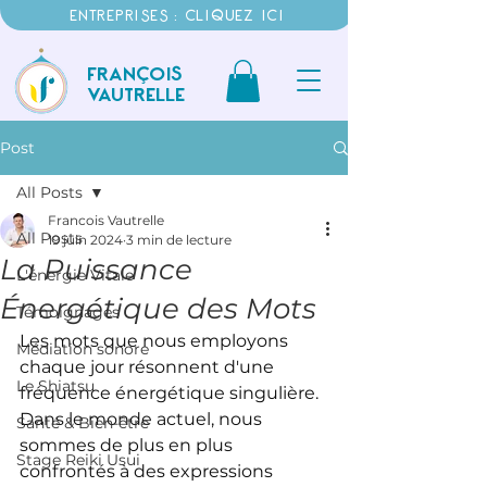
ENTREPRISES : CLIQUEZ ICI
FRANÇOIS
VAUTRELLE
Post
All Posts
Francois Vautrelle
All Posts
19 juin 2024
3 min de lecture
La Puissance
L'énergie Vitale
Énergétique des Mots
Témoignages
Les mots que nous employons 
Médiation sonore
chaque jour résonnent d'une 
Le Shiatsu
fréquence énergétique singulière. 
Dans le monde actuel, nous 
Santé & Bien-être
sommes de plus en plus 
Stage Reiki Usui
confrontés à des expressions 