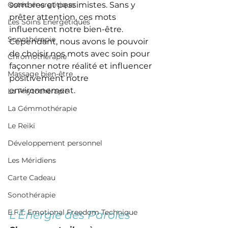
Ostéo-énergétique
sombres et pessimistes. Sans y 
prêter attention, ces mots 
Les Soins Énergétiques
influencent notre bien-être. 
Sonothérapie
Cependant, nous avons le pouvoir 
de choisir nos mots avec soin pour 
Chromothérapie
façonner notre réalité et influencer 
Massage bien-être
positivement notre 
environnement.
La Phytothérapie
La Gémmothérapie
Le Reiki
Développement personnel
Les Méridiens
Carte Cadeau
Sonothérapie
E.F.T. Emotional Freedom Technique
L'Énergie des Paroles