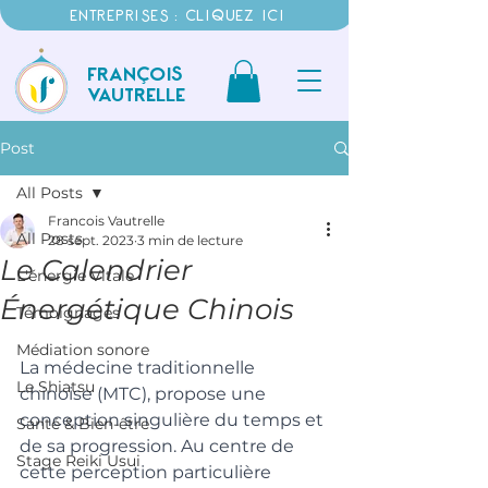
ENTREPRISES : CLIQUEZ ICI
FRANÇOIS
VAUTRELLE
Post
All Posts
Francois Vautrelle
All Posts
28 sept. 2023
3 min de lecture
Le Calendrier
L'énergie Vitale
Énergétique Chinois
Témoignages
Médiation sonore
La médecine traditionnelle 
Le Shiatsu
chinoise (MTC), propose une 
conception singulière du temps et 
Santé & Bien-être
de sa progression. Au centre de 
Stage Reiki Usui
cette perception particulière 