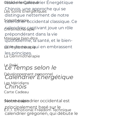
Ostéo-énergétique
réside le Calendrier Énergétique 
Chinois, une approche qui se 
Les Soins Énergétiques
distingue nettement de notre 
Sonothérapie
calendrier occidental classique. Ce 
calendrier captivant joue un rôle 
Chromothérapie
prépondérant dans la vie 
Massage bien-être
quotidienne, la santé, et le bien-
être de ceux qui en embrassent 
La Phytothérapie
les principes.
La Gémmothérapie
Le Reiki
Le Temps selon le 
Développement personnel
Calendrier Énergétique 
Les Méridiens
Chinois
Carte Cadeau
Notre calendrier occidental est 
Sonothérapie
principalement basé sur le 
E.F.T. Emotional Freedom Technique
calendrier grégorien, qui débute le 