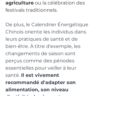
agriculture
 ou la célébration des 
festivals traditionnels.
De plus, le Calendrier Énergétique 
Chinois oriente les individus dans 
leurs pratiques de santé et de 
bien-être. À titre d'exemple, les 
changements de saison sont 
perçus comme des périodes 
essentielles pour veiller à leur 
santé. 
Il est vivement 
recommandé d'adapter son 
alimentation, son niveau 
d'activité physique et ses 
habitudes de sommeil afin de se 
synchroniser avec l'énergie 
dominante de la saison en cours.
C'est aussi le moment idéal pour 