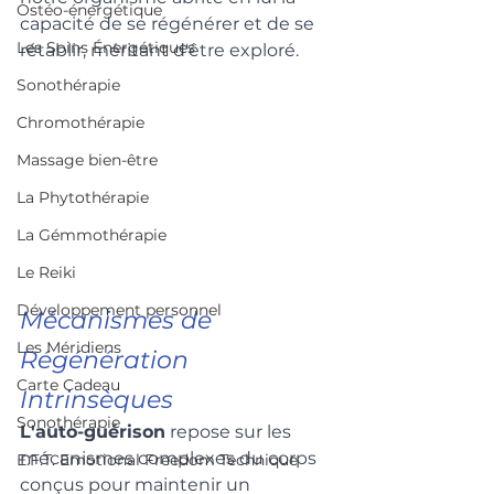
Ostéo-énergétique
capacité de se régénérer et de se 
Les Soins Énergétiques
rétablir, méritant d'être exploré.
Sonothérapie
Chromothérapie
Massage bien-être
La Phytothérapie
La Gémmothérapie
Le Reiki
Développement personnel
Mécanismes de 
Les Méridiens
Régénération 
Carte Cadeau
Intrinsèques
Sonothérapie
L'auto-guérison
 repose sur les 
mécanismes complexes du corps 
E.F.T. Emotional Freedom Technique
conçus pour maintenir un 