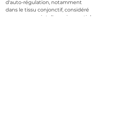
d'auto-régulation, notamment 
dans le tissu conjonctif, considéré 
comme un point d'appui essentiel. 
Parallèlement, la libération des 
tensions dans ces différentes 
couches physiques favorise une 
réharmonisation avec les 
enveloppes des plans 
émotionnel et mental, créant 
ainsi une cascade d'effets 
bénéfiques
 qui se déploient 
comme les couches d'un oignon, 
se révélant progressivement pour 
instaurer un nouvel état 
d'harmonie et de bien-être.
Le pouvoir de l'auto-guérison du 
corps humain
 est une réalité 
complexe et inspirante.
 Il est 