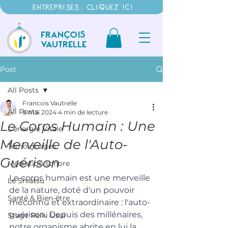
ENTREPRISES : CLIQUEZ ICI
FRANÇOIS
VAUTRELLE
Post
All Posts
Francois Vautrelle
All Posts
8 mai 2024
4 min de lecture
Le Corps Humain : Une
L'énergie Vitale
Merveille de l'Auto-
Témoignages
Guérison
Médiation sonore
Le corps humain est une merveille 
Le Shiatsu
de la nature, doté d'un pouvoir 
Santé & Bien-être
méconnu et extraordinaire : l'auto-
guérison. Depuis des millénaires, 
Stage Reiki Usui
notre organisme abrite en lui la 