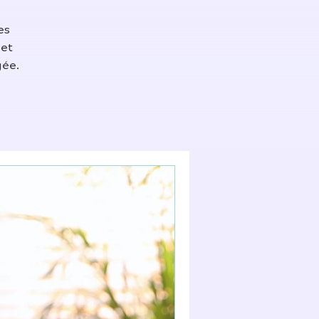
es
 et
gée.