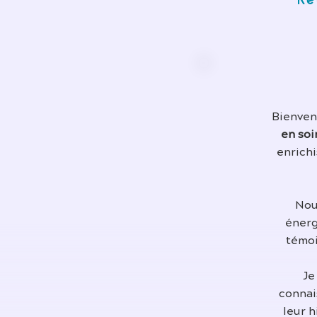
Re
Bienvenu
en soi
enrichi
Nou
énerg
témoi
Je
connai
leur 