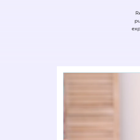
R
pu
exp