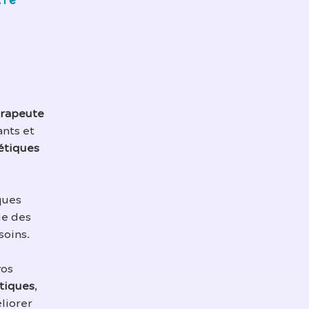
tre
rapeute
ants et
étiques
ques
ue des
soins.
vos
tiques
,
liorer