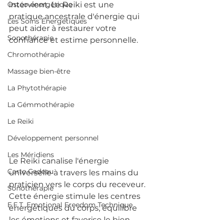
Ostéo-énergétique
intervient. Le Reiki est une 
pratique ancestrale d'énergie qui 
Les Soins Énergétiques
peut aider à restaurer votre 
Sonothérapie
confiance et estime personnelle.
Chromothérapie
Massage bien-être
La Phytothérapie
La Gémmothérapie
Le Reiki
Développement personnel
Les Méridiens
Le Reiki canalise l'énergie 
Carte Cadeau
universelle à travers les mains du 
praticien vers le corps du receveur. 
Sonothérapie
Cette énergie stimule les centres 
E.F.T. Emotional Freedom Technique
énergétiques du corps, équilibre 
les émotions et favorise le bien-