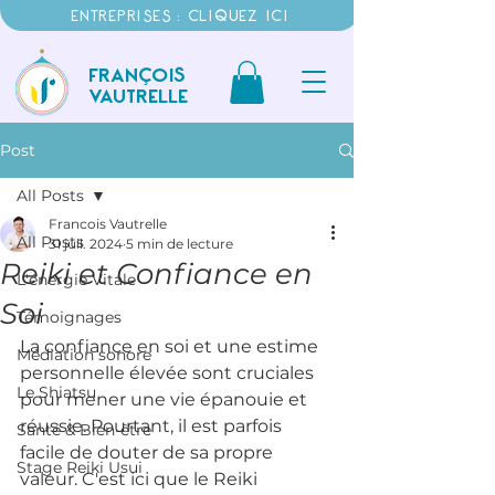
ENTREPRISES : CLIQUEZ ICI
FRANÇOIS
VAUTRELLE
Post
All Posts
Francois Vautrelle
All Posts
31 juil. 2024
5 min de lecture
Reiki et Confiance en
L'énergie Vitale
Soi
Témoignages
La confiance en soi et une estime 
Médiation sonore
personnelle élevée sont cruciales 
Le Shiatsu
pour mener une vie épanouie et 
réussie. Pourtant, il est parfois 
Santé & Bien-être
facile de douter de sa propre 
Stage Reiki Usui
valeur. C'est ici que le Reiki 