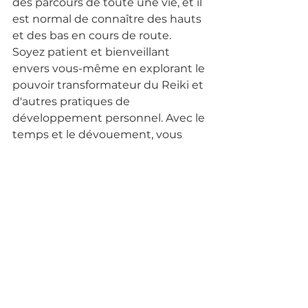
des parcours de toute une vie, et il 
est normal de connaître des hauts 
et des bas en cours de route. 
Soyez patient et bienveillant 
envers vous-même en explorant le 
pouvoir transformateur du Reiki et 
d'autres pratiques de 
développement personnel. Avec le 
temps et le dévouement, vous 
pouvez cultiver un profond 
sentiment de confiance en soi et 
d'estime personnelle, ayant un 
impact positif sur tous les aspects 
de votre vie.
Le Reiki est une pratique 
transformative qui peut vous aider 
à retrouver votre confiance en 
vous et votre estime personnelle. 